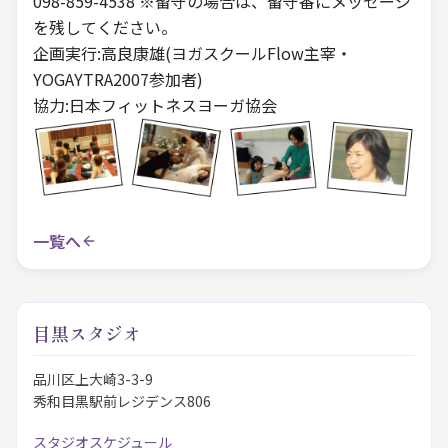
098-859-4538 ※留守の場合は、留守番にメッセージ
を残してください。
企画実行:高良康雄(ヨガスクールFlow主宰・
YOGAYTRA2007参加者)
協力:日本フィットネスヨーガ協会
一覧へ
目黒スタジオ
品川区上大崎3-3-9
秀和目黒駅前レジデンス806
スタジオスケジュール