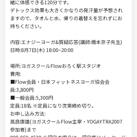
緒に体感できる120分です。
デトックス効果も大きくかなりの発汗量が予想され
ますので、タオルと水、帰りの着替えを忘れずにお
持ちください。
内容:エナジーヨーガ&質疑応答(講師:橋本京子先生)
日時:8月7日(木) 18:00~20:00
場所:ヨガスクールFlowおろく駅スタジオ
費用:
■Flow会員・日本フィットネスヨーガ協会会
員:3,800円
■一般会員:5,300円
定員:18名 ※定員になり次第締め切り。
お申し込み方法:
高良康雄(ヨガスクールFlow主宰・YOGAYTRA2007
参加者)まで