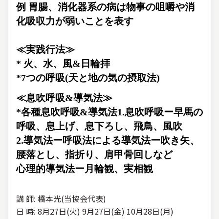
例 胃腸、消化器系の病は物事の咀嚼や消
化吸収力が弱いことを表す
≪実践行法≫
* 火、水、風&日輪拝
*7つの呼吸(天と地の気の摂取法)
≪息吹呼吸&導気法≫
*各種息吹呼吸&導気法1.息吹呼吸ー早馬の
呼吸、息上げ、息下ろし、飛鳥、風吹
2.導気法ー呼吸法による導気法ー吹き矢、
腰落とし、指折り、肩甲骨回しなど
心理的導気法ー月輪観、実相観
講 師: 橋本光(当協会代表)
日 時: 8月27日(火) 9月27日(金) 10月28日(月)