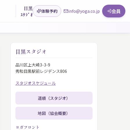
目黒
会員
体験予約
info@yoga.co.jp
ｽﾀｼﾞｵ
目黒スタジオ
品川区上大崎3-3-9
秀和目黒駅前レジデンス806
スタジオスケジュール
道順（スタジオ）
地図（協会概要）
ヨガフロント