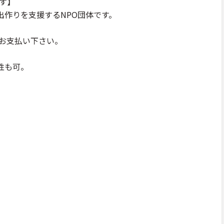
ます】
出作りを支援するNPO団体です。
てお支払い下さい。
性も可。