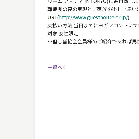
リーム ア・ディ in TOKYO)に寄付致し
難病児の夢の実現とご家族の楽しい思い
URL(
http://www.guesthouse.or.jp/
)
支払い方法:当日までにヨガフロントに
対象:女性限定
※但し当協会会員様のご紹介であれば男
一覧へ