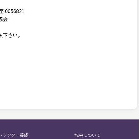
0056821
協会
払下さい。
トラクター養成
協会について