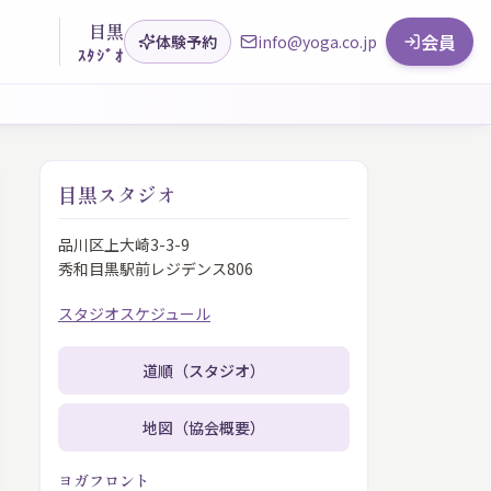
目黒
会員
体験予約
info@yoga.co.jp
ｽﾀｼﾞｵ
目黒スタジオ
品川区上大崎3-3-9
秀和目黒駅前レジデンス806
スタジオスケジュール
道順（スタジオ）
地図（協会概要）
ヨガフロント