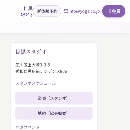
目黒
会員
体験予約
info@yoga.co.jp
ｽﾀｼﾞｵ
目黒スタジオ
品川区上大崎3-3-9
秀和目黒駅前レジデンス806
スタジオスケジュール
道順（スタジオ）
地図（協会概要）
ヨガフロント