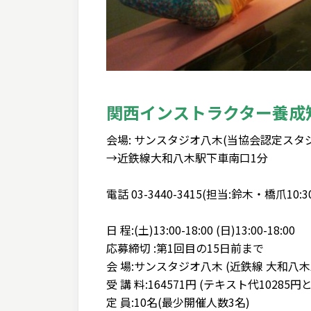
関西インストラクター養成
会場: サンスタジオ八木(当協会認定スタ
→近鉄線大和八木駅下車南口1分
電話 03-3440-3415(担当:鈴木・橋爪10:30
日 程:(土)13:00-18:00 (日)13:00-18:00
応募締切 :第1回目の15日前まで
会 場:サンスタジオ八木 (近鉄線 大和八木
受 講 料:164571円 (テキスト代1028
定 員:10名(最少開催人数3名)