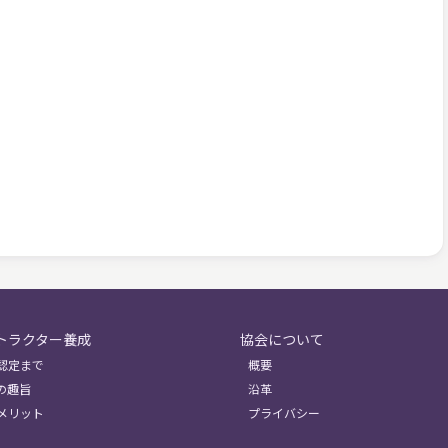
トラクター養成
協会について
認定まで
概要
の趣旨
沿革
メリット
プライバシー