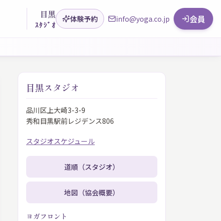
目黒
会員
体験予約
info@yoga.co.jp
ｽﾀｼﾞｵ
目黒スタジオ
品川区上大崎3-3-9
秀和目黒駅前レジデンス806
スタジオスケジュール
道順（スタジオ）
地図（協会概要）
ヨガフロント