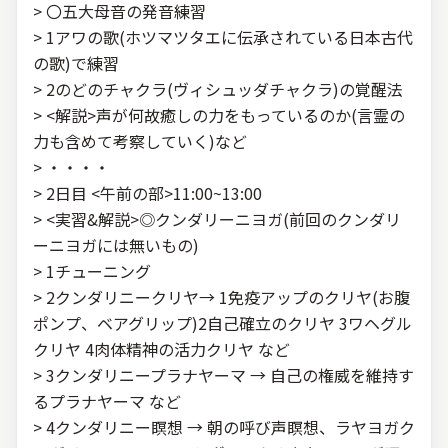
> 〇五大母音の発音練習
> 1アワの歌(ホツマツタエに伝承されている日本古代
の歌)で練習
> 2のどのチャクラ(ヴィシュッダチャクラ)の覚醒法
> <解説>声が何故癒しの力をもっているのか(言霊の
力も含めて考察していく)など
> ・・・・
> 2日目 <午前の部>11:00~13:00
> <実習&解説>◎クンダリーニヨガ(前回のクンダリ
ーニヨガには無いもの)
> 1チューニング
> 2クンダリニークリヤ→ 1免疫アップのクリヤ(お腹
ポンプ、ベアグリップ)2自己確立のクリヤ 3ワヘグル
クリヤ 4肉体精神の活力クリヤ など
> 3クンダリニープラナヤーマ → 自己の権威を維持す
るプラナヤーマ など
> 4クンダリニー瞑想 → 朝の呼び声瞑想、ラヤヨガク