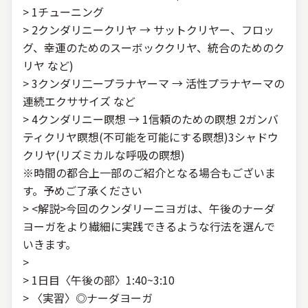
> 1チューニング
> 2クンダリニークリヤ → サットクリヤー、フロッ
グ、幸運のためのスーボッククリヤ、統合のためのク
リヤ など)
> 3クンダリ二ープラナヤーマ → 活性プラナヤーマの
連続エクササイズ など
> 4クンダリニー瞑想 → 1信頼のための瞑想 2ガンバ
ティクリヤ瞑想(不可能を可能にする瞑想)3シャドウ
クリヤ(リズミカルな呼吸の瞑想)
※時間の都合上一部のご紹介となる場合もございま
す。予めご了承ください
> <解説>今回のクンダリーニヨガは、午後のナーダ
ヨーガをより繊細に実践できるような行法を選んで
いきます。
>
> 1日目〈午後の部〉1:40~3:10
> 〈実習〉◎ナーダヨーガ