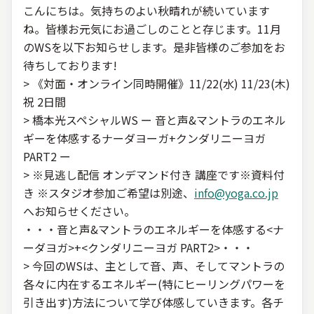
こんにちは。気持ちのよい秋晴れが続いています
ね。皆様お元気にお過ごしのことと存じます。11月
のWSを以下お知らせします。是非皆様のご参加をお
待ちしております!
> 《対面・オンライン同時開催》11/22(水) 11/23(木)
祝 2日間
> 橋本光スペシャルWS ー 音と声&マントラのエネル
ギーを体感するナーダヨーガ+クンダリニーヨガ
PART2 ー
> ※見逃し配信 オンデマンド付き 講座です※資料付
き ※スタジオ参加ご希望は別途、
info@yoga.co.jp
へお知らせください。
・・・音と声&マントラのエネルギーを体感する<ナ
ーダヨガ>+<クンダリニーヨガ PART2>・・・
> 今回のWSは、主として音、声、そしてマントラの
各々に内在するエネルギー(特にヒーリングパワーを
引き出す)方法について学び体感していきます。各チ