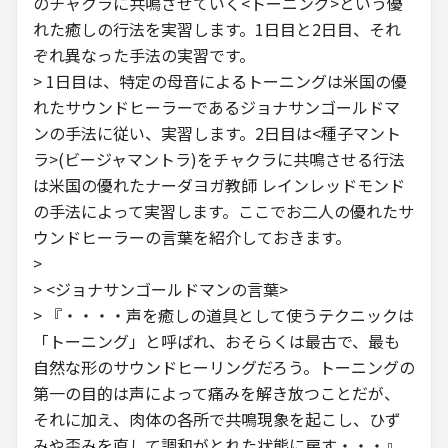
のチャクラに共鳴させていく<トーニング>という優
れた癒しの行法を実習します。1日目と2日目、それ
ぞれ異なった手法の実習です。
> 1日目は、特定の母音によるトーニングは米国の優
れたサウンドヒーラーであるジョナサンゴールドマ
ンの手法に従い、実習します。2日目は<種子マント
ラ>(ビージャマントラ)をチャクラに共鳴させる行法
は米国の優れたナーダヨガ教師 レインレッドモンド
の手法によって実習します。ここでお二人の優れたサ
ウンドヒーラーの言葉を紹介しておきます。
>
> <ジョナサンゴールドマンの言葉>
> 『・・・・声を癒しの道具として使うテクニックは
「トーニング」と呼ばれ、おそらくは最古で、最も
自然な形のサウンドヒーリングだろう。トーニングの
第一の目的は声によって痛みを解き放つことだが、
それに加え、肉体の各所で共鳴現象を起こし、ひず
みや歪みを直して調和がとれた状態に戻す・・・』